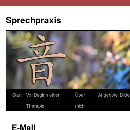
Sprechpraxis
Start
Vor Beginn einer
Über
Angebote
Bilde
Therapie
mich
E-Mail